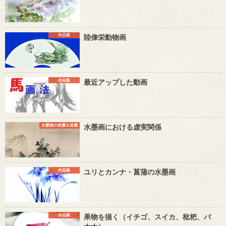
作品集
陸偉栄動物画
作品集
最近アップした動画
水墨画の表層＆深層
水墨画における虚実関係
作品集
ユリとカンナ・菖蒲の水墨画
作品集
果物を描く（イチゴ、スイカ、枇杷、バ