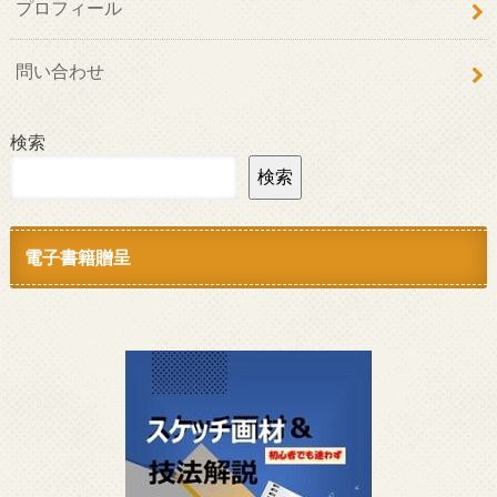
プロフィール
問い合わせ
検索
検索
電子書籍贈呈