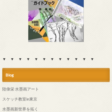
▼ ▼ ▼ ▼ ▼ ▼ ▼ ▼ ▼ ▼ ▼ ▼
Blog
陸偉栄 水墨画アート
スケッチ教室in東京
水墨画新世界を拓く