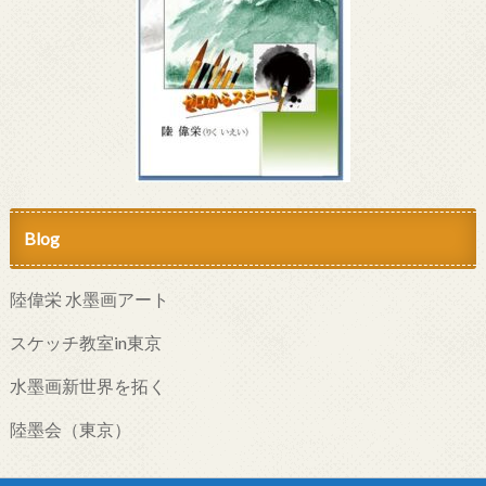
Blog
陸偉栄 水墨画アート
スケッチ教室in東京
水墨画新世界を拓く
陸墨会（東京）