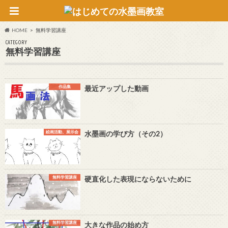
HOME
無料学習講座
CATEGORY
無料学習講座
作品集
最近アップした動画
絵画活動、展示会
水墨画の学び方（その2）
無料学習講座
硬直化した表現にならないために
無料学習講座
大きな作品の始め方