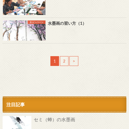
キャンペーン
水墨画の習い方（1）
1
2
>
注目記事
セミ（蝉）の水墨画