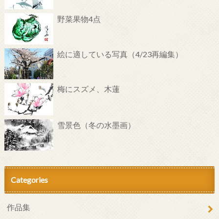
野菜果物4点
絵に適している写真（4/23再編集）
梅にスズメ、木蓮
雪景色（冬の水墨画）
Categories
作品集